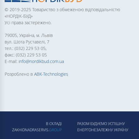
© 2019-2025 Товариство з обмеженою відповідальністю
«НОРДІК-БУД»
Усі права застережено.
79005, Україна, м. Львів
вул. Шота Руставелі, 7
тел.: (032) 229 53 05,
факс: (032) 229 53 05
E-mail:
info@nordikbud.com.ua
Розроблено в
ABK-Technologies
В СКЛАДІ
РАЗОМ БУДУЄМО УСПІШНУ
ZAKHIDNADRASERVIS.
GROUP
ЕНЕРГОНЕЗАЛЕЖНУ УКРАЇНУ