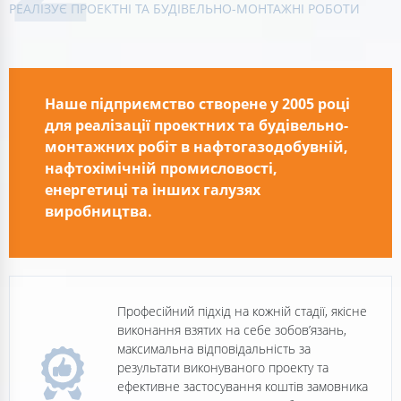
РЕАЛІЗУЄ ПРОЕКТНІ ТА БУДІВЕЛЬНО-МОНТАЖНІ РОБОТИ
Наше підприємство створене у 2005 році
для реалізації проектних та будівельно-
монтажних робіт в нафтогазодобувній,
нафтохімічній промисловості,
енергетиці та інших галузях
виробництва.
Професійний підхід на кожній стадії, якісне
виконання взятих на себе зобов’язань,
максимальна відповідальність за
результати виконуваного проекту та
ефективне застосування коштів замовника